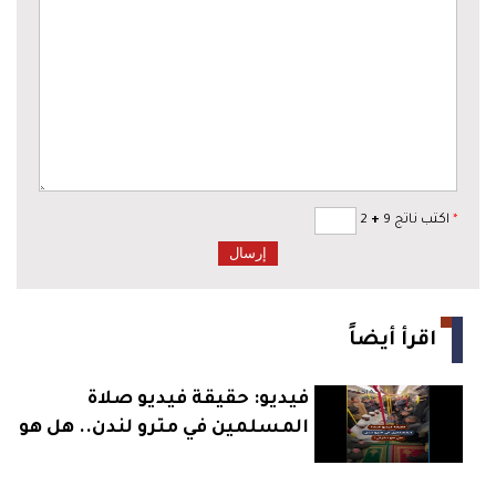
*
اكتب ناتج 9
+
2
اقرأ أيضاً
فيديو: حقيقة فيديو صلاة
المسلمين في مترو لندن.. هل هو
حقيقي؟