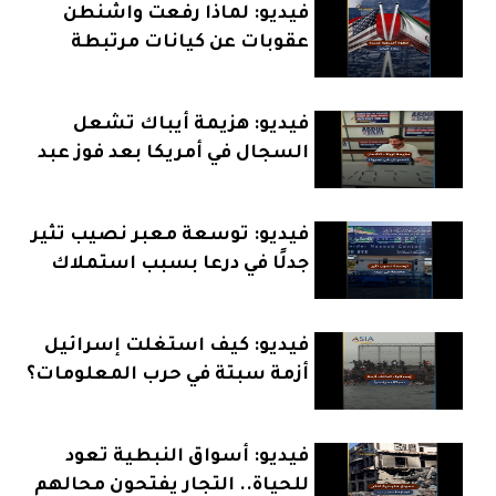
فيديو: لماذا رفعت واشنطن
عقوبات عن كيانات مرتبطة
بإيران؟
فيديو: هزيمة أيباك تشعل
السجال في أمريكا بعد فوز عبد
الرحمن السيد
فيديو: توسعة معبر نصيب تثير
جدلًا في درعا بسبب استملاك
الأراضي
فيديو: كيف استغلت إسرائيل
أزمة سبتة في حرب المعلومات؟
فيديو: أسواق النبطية تعود
للحياة.. التجار يفتحون محالهم