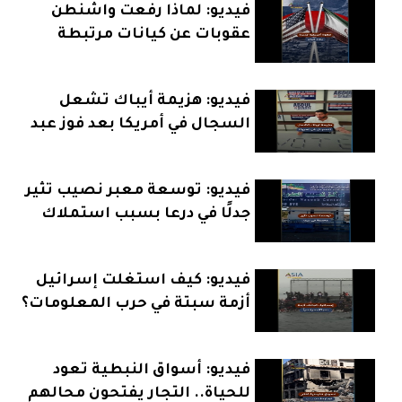
فيديو: لماذا رفعت واشنطن
عقوبات عن كيانات مرتبطة
بإيران؟
فيديو: هزيمة أيباك تشعل
السجال في أمريكا بعد فوز عبد
الرحمن السيد
فيديو: توسعة معبر نصيب تثير
جدلًا في درعا بسبب استملاك
الأراضي
فيديو: كيف استغلت إسرائيل
أزمة سبتة في حرب المعلومات؟
فيديو: أسواق النبطية تعود
للحياة.. التجار يفتحون محالهم