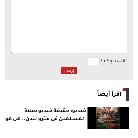
*
اكتب ناتج 3
+
5
اقرأ أيضاً
فيديو: حقيقة فيديو صلاة
المسلمين في مترو لندن.. هل هو
حقيقي؟