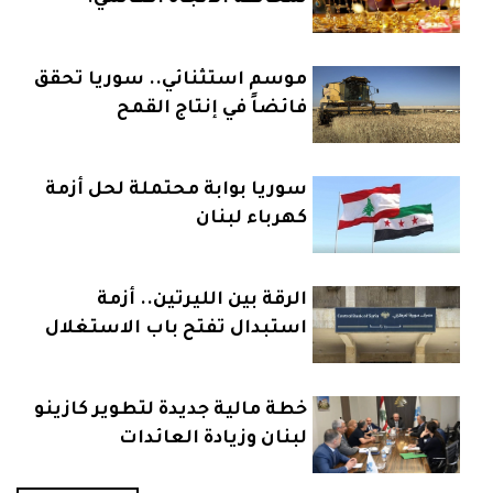
موسم استثنائي.. سوريا تحقق
فائضاً في إنتاج القمح
سوريا بوابة محتملة لحل أزمة
كهرباء لبنان
الرقة بين الليرتين.. أزمة
استبدال تفتح باب الاستغلال
خطة مالية جديدة لتطوير كازينو
لبنان وزيادة العائدات