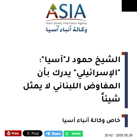
الشيخ حمود لـ"آسيا":
"الإسرائيلي" يدرك بأن
المفاوض اللبناني لا يمثل
شيئاً
خاص وكالة أنباء آسيا
20:42
-
2026.05.28