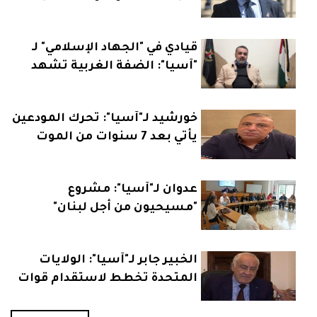
خارطة السياسة الدولية
قيادي في "الجهاد الإسلامي" لـ
"آسيا": الضفة الغربية تشهد
مرحلة فارقة والأمور نحو
التصعيد
خورشيد لـ"آسيا": تحرك المودعين
يأتي بعد 7 سنوات من الموت
البطيء
عدوان لـ"آسيا": مشروع
"مسيحيون من أجل لبنان"
الإصلاحي قد لا ينسجم مع
توجهات بعض القوى
الخبير جابر لـ"آسيا": الولايات
المتحدة تخطط لاستقدام قوات
متعددة الجنسيات الى لبنان