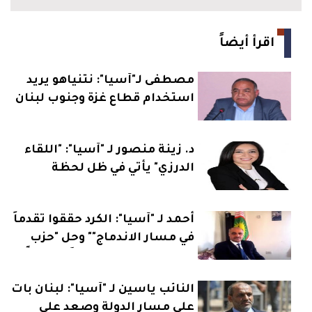
اقرأ أيضاً
مصطفى لـ"آسيا": نتنياهو يريد
استخدام قطاع غزة وجنوب لبنان
كورقة انتخابية
د. زينة منصور لـ "آسيا": "اللقاء
الدرزي" يأتي في ظل لحظة
مفصلية والمرجعيات العقلانية
تحت هيمنة التذويب والإختزال
أحمد لـ "آسيا": الكرد حققوا تقدماً
في مسار الاندماج"" وحل "حزب
العمال" قد يكون تحولاً تاريخياً
النائب ياسين لـ "آسيا": لبنان بات
على مسار الدولة وصعد على