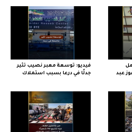
عل
فيديو: توسعة معبر نصيب تثير
وز عبد
جدلًا في درعا بسبب استملاك
الأراضي