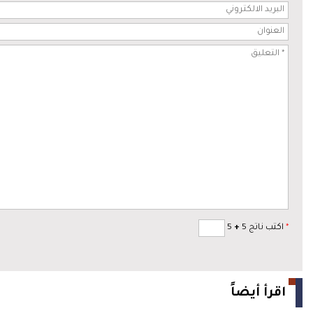
*
اكتب ناتج 5
+
5
اقرأ أيضاً