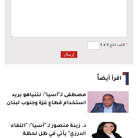
*
اكتب ناتج 8
+
9
اقرأ أيضاً
مصطفى لـ"آسيا": نتنياهو يريد
استخدام قطاع غزة وجنوب لبنان
كورقة انتخابية
د. زينة منصور لـ "آسيا": "اللقاء
الدرزي" يأتي في ظل لحظة