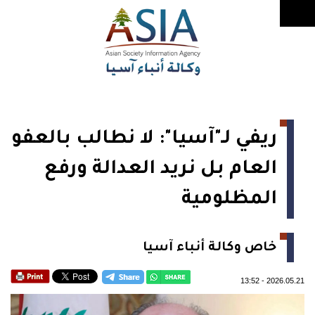
ريفي لـ"آسيا": لا نطالب بالعفو
العام بل نريد العدالة ورفع
المظلومية
خاص وكالة أنباء آسيا
13:52
-
2026.05.21