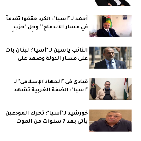
مفصلية والمرجعيات العقلانية
تحت هيمنة التذويب والإختزال
أحمد لـ "آسيا": الكرد حققوا تقدماً
في مسار الاندماج"" وحل "حزب
العمال" قد يكون تحولاً تاريخياً
النائب ياسين لـ "آسيا": لبنان بات
على مسار الدولة وصعد على
خارطة السياسة الدولية
قيادي في "الجهاد الإسلامي" لـ
"آسيا": الضفة الغربية تشهد
مرحلة فارقة والأمور نحو
التصعيد
خورشيد لـ"آسيا": تحرك المودعين
يأتي بعد 7 سنوات من الموت
البطيء