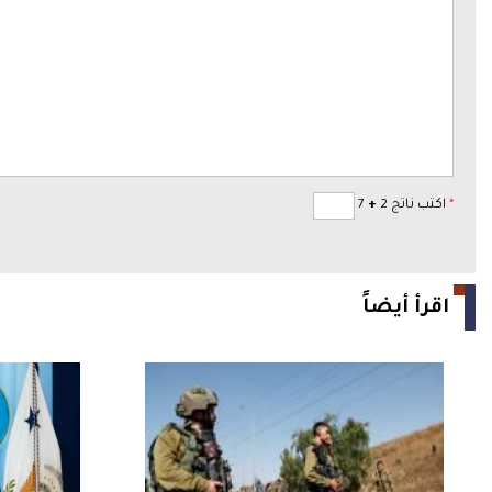
*
اكتب ناتج 2
+
7
اقرأ أيضاً