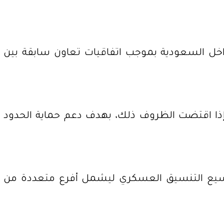
داخل السعودية بموجب اتفاقيات تعاون سابقة بين
الاتفاقية تسمح بإمكانية رفع عدد القوات المنتشرة إلى 80 ألف جندي إذا اقتضت الظروف ذلك، بهدف دعم حماية الحدود
 توسيع التنسيق العسكري ليشمل أفرع متعددة من