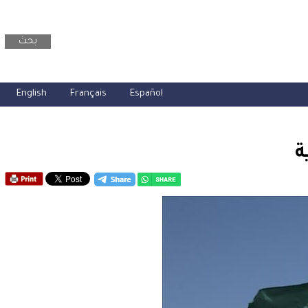
بحث
English
Français
Español
ة