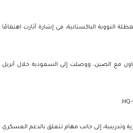
ة النووية الباكستانية، في إشارة أثارت اهتمامًا
 16 طائرة مقاتلة، معظمها من طراز JF-17 Thunder المطور بالتعاون مع الصين، ووصلت إلى السعودية خلال أبريل
ية وتدريبية، إلى جانب مهام تتعلق بالدعم العسكري