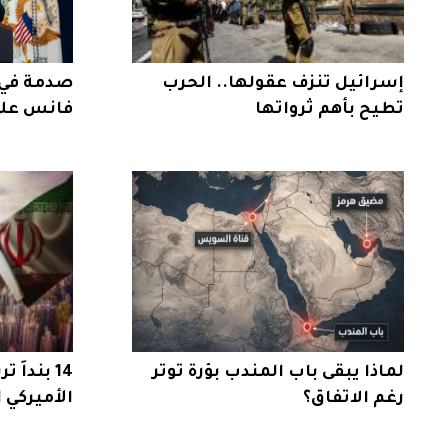
إسرائيل تنزف عقولها.. الحرب
صدمة في 
تطيح بأهم ثرواتها
فانس على 
لماذا يبقى باب المندب بؤرة توتر
14 بنداً
رغم الاتفاق؟
الأميركي ا