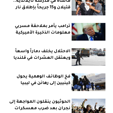
مأساة في مدرسة تايلاندية..
قتيلان و15 جريحاً بإطلاق نار
ترامب يأمر بملاحقة مسربي
معلومات الذخيرة الأميركية
الاحتلال يخلف دماراً واسعاً
ويعتقل العشرات في قلنديا
فخ الوظائف الوهمية يحول
كينيين إلى رهائن في ليبيا
الحوثيون ينقلون المواجهة إلى
نجران بعد ضرب معسكرات