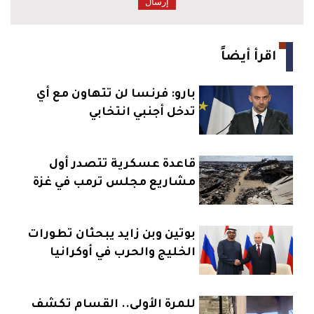
اقرأ أيضاً
بارو: فرنسا لن تتهاون مع أي
تدخل أجنبي انتخابي
قاعدة عسكرية تتصدر أول
مشاريع مجلس ترمب في غزة
بوتين وبن زايد يبحثان تطورات
الخليج والحرب في أوكرانيا
للمرة الأولى.. القسام تكشف