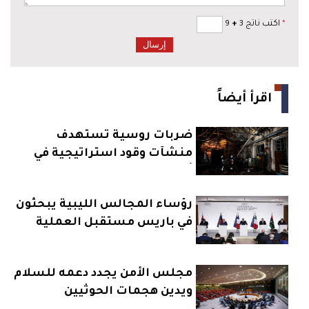
*
اكتب ناتج 3
+
9
اقرأ أيضاً
ضربات روسية تستهدف
منشآت وقود استراتيجية في
أوكرانيا
رؤساء المجالس الليبية يبحثون
في باريس مستقبل العملية
السياسية
مجلس الأمن يجدد دعمه للسلام
ويدين هجمات الحوثيين