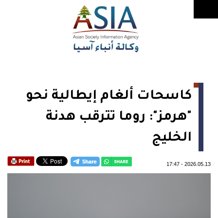
كاسحات ألغام إيطالية نحو
"هرمز": روما تترقب هدنة
الخليج
17:47
-
2026.05.13