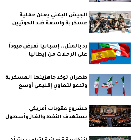
الجيش اليمني يعلن عملية
عسكرية واسعة ضد الحوثيين
رد بالمثل.. إسبانيا تفرض قيوداً
على الرحلات من إيطاليا
طهران تؤكد جاهزيتها العسكرية
وتدعو لتعاونٍ إقليميٍ أوسع
مشروع عقوبات أمريكي
يستهدف النفط والغاز وأسطول
روسيا البحري