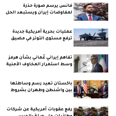
فانس يرسم صورة حذرة
لمفاوضات إيران ويستبعد الحل
السريع
عمليات بحرية أمريكية جديدة
ترفع مستوى التوتر في مضيق
هرمز
تفاهم إيراني عُماني بشأن هرمز
وسط استمرار المخاوف الأمنية
باكستان تعيد رسم وساطتها
بين واشنطن وطهران بشروط
جديدة
رفع عقوبات أمريكية عن شركات