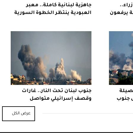
اء..
جاهزية لبنانية كاملة.. معبر
ية يرفعون
العبودية ينتظر الخطوة السورية
حصيلة
جنوب لبنان تحت النار.. غارات
ى جنوب
وقصف إسرائيلي متواصل
عرض الكل