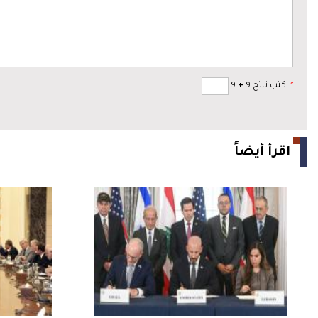
*
اكتب ناتج 9
+
9
اقرأ أيضاً