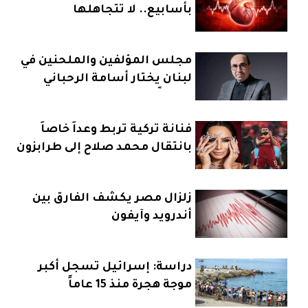
بأسابيع.. لا تتجاهلها
مجلس المؤلفين والملحنين في
لبنان يختار أسامة الرحباني
رئيساً
فنانة تركية تربط وعداً خاصاً
بانتقال محمد صلاح إلى طرابزون
زلزال مصر يكشف الفارق بين
أندرويد وآيفون
دراسة: إسرائيل تسجل أكبر
موجة هجرة منذ 15 عاماً