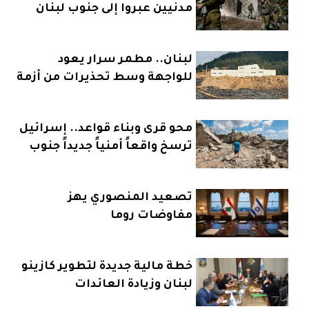
مدنيين عبروا إلى جنوب لبنان
لبنان.. مطمر سرار يعود
للواجهة وسط تحذيرات من أزمة
بيئية
محو قرى وبناء قواعد.. إسرائيل
ترسخ واقعاً أمنياً جديداً جنوب
لبنان
تصعيد المنصوري يهز
مفاوضات روما
خطة مالية جديدة لتطوير كازينو
لبنان وزيادة العائدات