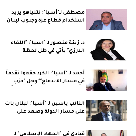
مصطفى لـ"آسيا": نتنياهو يريد
استخدام قطاع غزة وجنوب لبنان
كورقة انتخابية
د. زينة منصور لـ "آسيا": "اللقاء
الدرزي" يأتي في ظل لحظة
مفصلية والمرجعيات العقلانية
تحت هيمنة التذويب والإختزال
أحمد لـ "آسيا": الكرد حققوا تقدماً
في مسار الاندماج"" وحل "حزب
العمال" قد يكون تحولاً تاريخياً
النائب ياسين لـ "آسيا": لبنان بات
على مسار الدولة وصعد على
خارطة السياسة الدولية
قيادي في "الجهاد الإسلامي" لـ