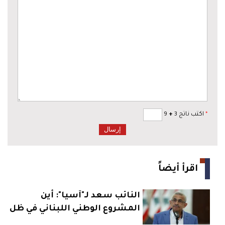
*
اكتب ناتج 3
+
9
اقرأ أيضاً
النائب سعد لـ"آسيا": أين
المشروع الوطني اللبناني في ظل
سياسة المحاور؟