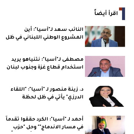
اقرأ أيضاً
النائب سعد لـ"آسيا": أين
المشروع الوطني اللبناني في ظل
سياسة المحاور؟
مصطفى لـ"آسيا": نتنياهو يريد
استخدام قطاع غزة وجنوب لبنان
كورقة انتخابية
د. زينة منصور لـ "آسيا": "اللقاء
الدرزي" يأتي في ظل لحظة
مفصلية والمرجعيات العقلانية
تحت هيمنة التذويب والإختزال
أحمد لـ "آسيا": الكرد حققوا تقدماً
في مسار الاندماج"" وحل "حزب