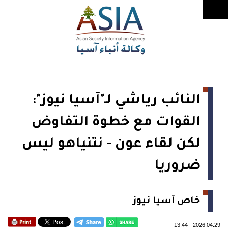
النائب رياشي لـ"آسيا نيوز":
القوات مع خطوة التفاوض
لكن لقاء عون - نتنياهو ليس
ضروريا
خاص آسيا نيوز
13:44
-
2026.04.29