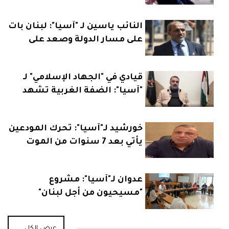
العمال" قد يكون تحولاً تاريخياً
النائب ياسين لـ "آسيا": لبنان بات
على مسار الدولة وصعد على
خارطة السياسة الدولية
قيادي في "الجهاد الإسلامي" لـ
"آسيا": الضفة الغربية تشهد
مرحلة فارقة والأمور نحو
التصعيد
خورشيد لـ"آسيا": تحرك المودعين
يأتي بعد 7 سنوات من الموت
البطيء
عدوان لـ"آسيا": مشروع
"مسيحيون من أجل لبنان"
الإصلاحي قد لا ينسجم مع
توجهات بعض القوى
عرض الكل