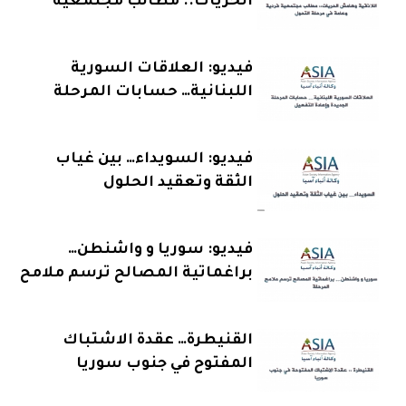
الحريات.. مطالب مجتمعية
فردية وعامة في مرحلة التحول
فيديو: العلاقات السورية
اللبنانية… حسابات المرحلة
الجديدة وإعادة التفعيل
فيديو: السويداء… بين غياب
الثقة وتعقيد الحلول
فيديو: سوريا و واشنطن…
براغماتية المصالح ترسم ملامح
المرحلة
القنيطرة… عقدة الاشتباك
المفتوح في جنوب سوريا