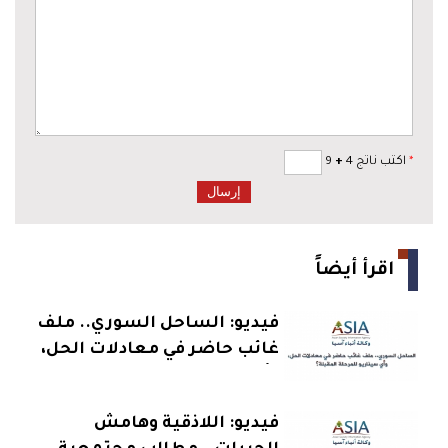
*
اكتب ناتج 4
+
9
اقرأ أيضاً
فيديو: الساحل السوري.. ملف
غائب حاضر في معادلات الحل،
وأي سيناريو للمرحلة المقبلة؟
فيديو: اللاذقية وهامش