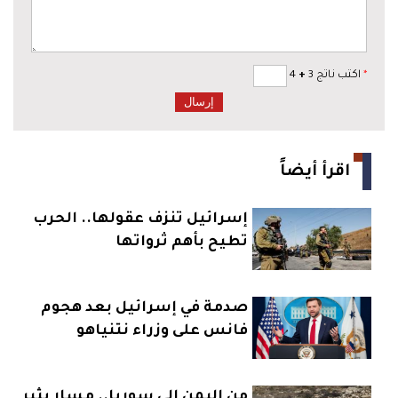
*
اكتب ناتج 3
+
4
اقرأ أيضاً
إسرائيل تنزف عقولها.. الحرب
تطيح بأهم ثرواتها
صدمة في إسرائيل بعد هجوم
فانس على وزراء نتنياهو
من اليمن إلى سوريا.. مسار يثير