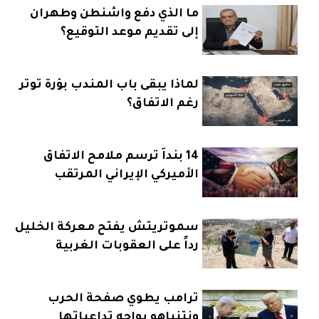
ما الذي دفع واشنطن وطهران
إلى تقديم موعد التوقيع؟
لماذا يبقى باب المندب بؤرة توتر
رغم الاتفاق؟
14 بنداً ترسم ملامح الاتفاق
الأميركي الإيراني المرتقب
سموتريتش يفتح معركة الخليل
رداً على العقوبات الغربية
ترامب يطوي صفحة الحرب
ونتنياهو يواجه تداعياتها