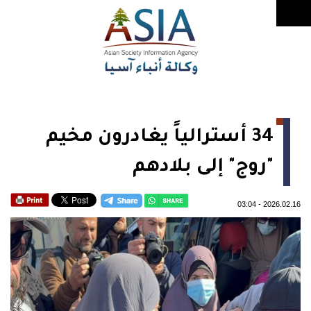
34 أسترالياً يغادرون مخيم
"روج" إلى بلادهم
03:04
-
2026.02.16