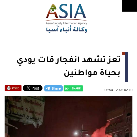
تعز تشهد انفجار قات يودي
بحياة مواطنين
06:54
-
2026.02.10