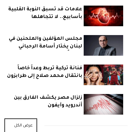
علامات قد تسبق النوبة القلبية
بأسابيع.. لا تتجاهلها
مجلس المؤلفين والملحنين في
لبنان يختار أسامة الرحباني
رئيساً
فنانة تركية تربط وعداً خاصاً
بانتقال محمد صلاح إلى طرابزون
زلزال مصر يكشف الفارق بين
أندرويد وآيفون
عرض الكل