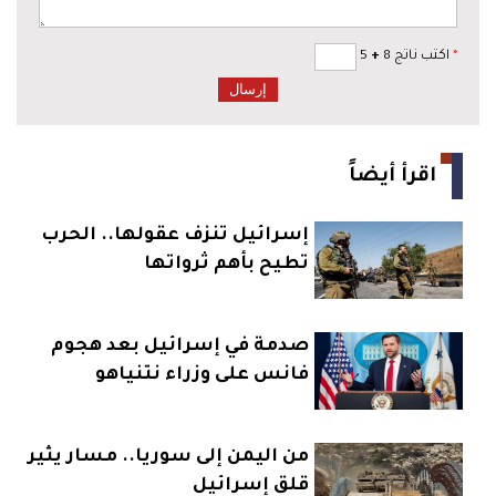
*
اكتب ناتج 8
+
5
اقرأ أيضاً
إسرائيل تنزف عقولها.. الحرب
تطيح بأهم ثرواتها
صدمة في إسرائيل بعد هجوم
فانس على وزراء نتنياهو
من اليمن إلى سوريا.. مسار يثير
قلق إسرائيل