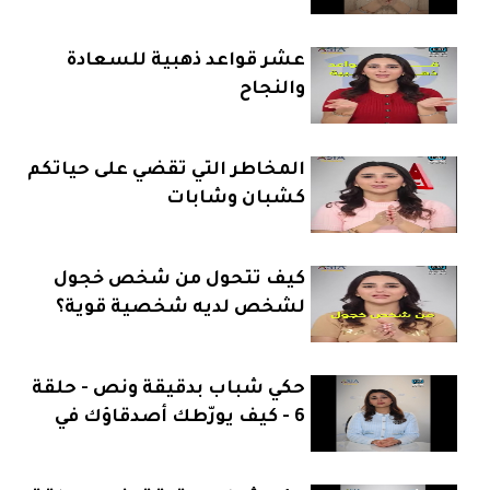
عشر قواعد ذهبية للسعادة
والنجاح
المخاطر التي تقضي على حياتكم
كشبان وشابات
كيف تتحول من شخص خجول
لشخص لديه شخصية قوية؟
حكي شباب بدقيقة ونص - حلقة
6 - كيف يورّطك أصدقاؤك في
إدمان المخدرات