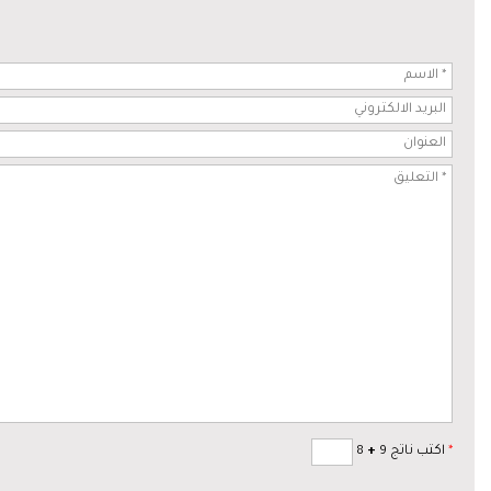
*
اكتب ناتج 9
+
8