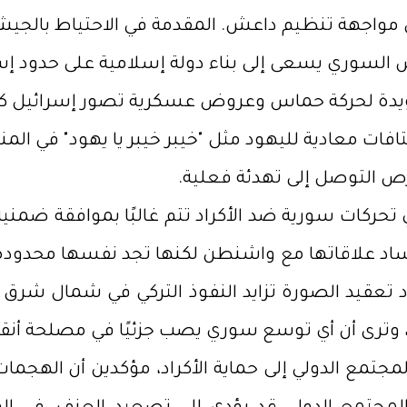
في مواجهة تنظيم داعش. المقدمة في الاحتياط بالج
رئيس السوري يسعى إلى بناء دولة إسلامية على حدود 
مؤيدة لحركة حماس وعروض عسكرية تصور إسرائيل كع
ات معادية لليهود مثل "خيبر خيبر يا يهود" في المن
ص التوصل إلى تهدئة فعلية.
حركات سورية ضد الأكراد تتم غالبًا بموافقة ضمنية م
د علاقاتها مع واشنطن لكنها تجد نفسها محدودة 
زاد تعقيد الصورة تزايد النفوذ التركي في شمال شرق س
وترى أن أي توسع سوري يصب جزئيًا في مصلحة أنقرة،
تمع الدولي إلى حماية الأكراد، مؤكدين أن الهجمات 