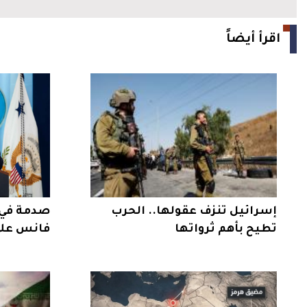
اقرأ أيضاً
إسرائيل تنزف عقولها.. الحرب
صدمة في 
تطيح بأهم ثرواتها
فانس على 