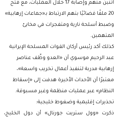
اثنين منهم وإصابة 17 خلال العمليات، مع فتح
20 ملفًا قضائيًا بتهم الارتباط بـ«جماعات إرهابية»
وضبط أسلحة نارية ومتفجرات في مخابئ
المتهمين.
كذلك أكد رئيس أركان القوات المسلحة الإيرانية
عبد الرحيم موسوي أن «العدو وظّف عناصر
إرهابية مدربة لتنفيذ أعمال تخريب واسعة»،
معتبرًا أن الأحداث الأخيرة هدفت إلى «إسقاط
النظام» عبر عمليات منظمة وغير مسبوقة.
تحذيرات إقليمية وضغوط خليجية:
ذكرت «وول ستريت جورنال» أن دول الخليج،