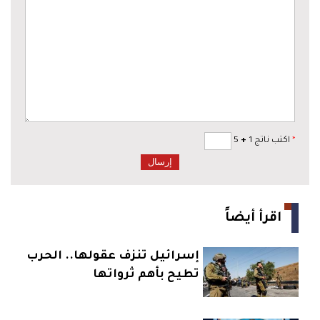
*
اكتب ناتج 1
+
5
اقرأ أيضاً
إسرائيل تنزف عقولها.. الحرب
تطيح بأهم ثرواتها