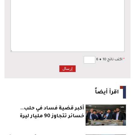
*
اكتب ناتج 10
+
6
اقرأ أيضاً
أكبر قضية فساد في حلب..
خسائر تتجاوز 90 مليار ليرة