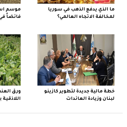
ما الذي يدفع الذهب في سوريا
موسم است
لمخالفة الاتجاه العالمي؟
فائضاً في
خطة مالية جديدة لتطوير كازينو
ورق العنب
لبنان وزيادة العائدات
اللاذقية بـ4500 دونم