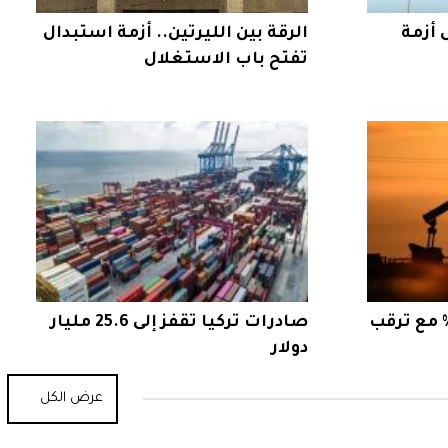
 أزمة
الرقة بين الليرتين.. أزمة استبدال
تفتح باب الاستغلال
ط النفط بأكثر من 4% مع ترقب
صادرات تركيا تقفز إلى 25.6 مليار
دولار
عرض الكل