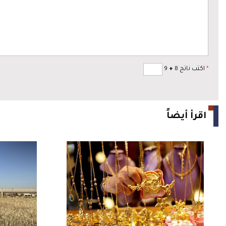
*
اكتب ناتج 8
+
9
اقرأ أيضاً