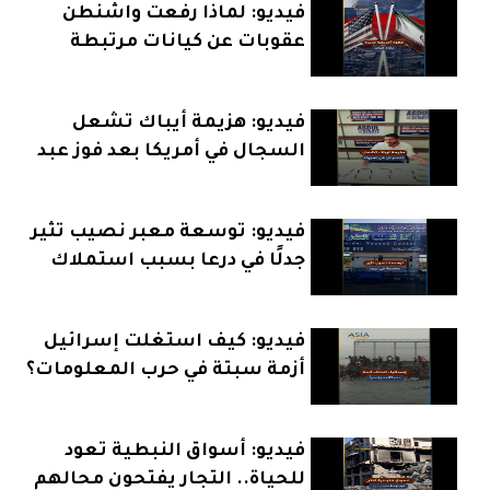
فيديو: لماذا رفعت واشنطن
عقوبات عن كيانات مرتبطة
بإيران؟
فيديو: هزيمة أيباك تشعل
السجال في أمريكا بعد فوز عبد
الرحمن السيد
فيديو: توسعة معبر نصيب تثير
جدلًا في درعا بسبب استملاك
الأراضي
فيديو: كيف استغلت إسرائيل
أزمة سبتة في حرب المعلومات؟
فيديو: أسواق النبطية تعود
للحياة.. التجار يفتحون محالهم