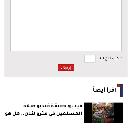
*
اكتب ناتج 1
+
9
اقرأ أيضاً
فيديو: حقيقة فيديو صلاة
المسلمين في مترو لندن.. هل هو
حقيقي؟