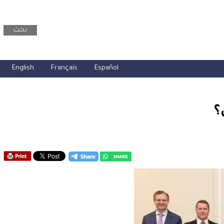
بحث
English
Français
Español
؟