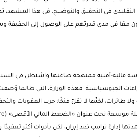
 التقليدي في التحقيق والتوضيح. في هذا المشهد، تصب
اطنون معًا في مدى قدرتهم على الوصول إلى الحقيق
سياسة مالية–أمنية ممنهجة صاغتها واشنطن في السنوات 
عات الجيوسياسية. فهذه الوزارة، التي طالما وُصفت ب
بات ولا طائرات، لكنّها لا تقلّ فتكًا: حرب العقوبات والتج
دتها إدارة ترامب ضد إيران، لكن بأدوات أكثر تعقيد