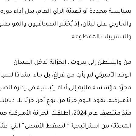
سياسية محددة أو تهدئة الرأي العام، بدل أداء دوره
والخارجي على لبنان، إذ يُختبر الصحافيون والمو
والتسريبات المقطوعة.
من واشنطن إلى بيروت.. الخزانة تدخل الميدان
الوفد الأميركي لم يأتِ من فراغ، بل جاء امتدادًا ل
مجرّد مؤسسة مالية إلى أداة رئيسية في إدارة الصرا
الأميركية، تقود اليوم حربًا من نوعٍ آخر، حربًا بلا دبا
المحدّثة من استراتيجية “الضغط الأقصى” التي اعتم