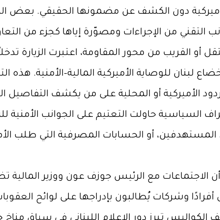
ة الأميركية دون الكشف عن مضمونها الحقيقي. بعض ال
نب التقني من الإجراءات ومصوّرة إياها كجزء من التعا
و القريب من محور المقاومة، اعتبرت الزيارة تدخلاً س
اع لبنان للوصاية الأميركية المالية–الأمنية. هذه ال
ود الأميركية أو المحلية على من يكشف التفاصيل ا
راف السياسية حاولت التعتيم على الجوانب الأمنية لل
ن المستهدفين، أو الحسابات المصرفية التي طلب الأم
 الاجتماعات مع الرئيس جوزف عون ووزير المالية تض
أفرادًا وشركات يُطالبون بإدراجها على لوائح العقوبات 
لف الكواليس تبرز دور الإعلام اللبناني في سياق منا