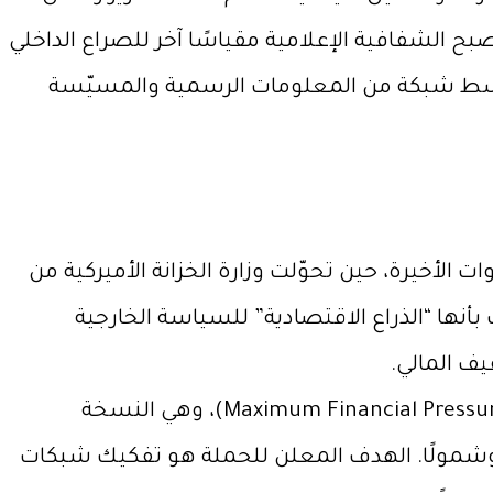
ح الشفافية الإعلامية مقياسًا آخر للصراع الداخلي
ة وسط شبكة من المعلومات الرسمية والمسيّسة
الأخيرة، حين تحوّلت وزارة الخزانة الأميركية من
أنها “الذراع الاقتصادية” للسياسة الخارجية
فيف المالي.
منذ منتصف عام 2024، أطلقت الخزانة الأميركية حملة موسعة تحت عنوان «الضغط المالي الأقصى» (Maximum Financial Pressure)، وهي النسخة
ًا وشمولًا. الهدف المعلن للحملة هو تفكيك شبكات