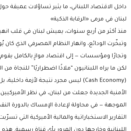
داخل الاقتصاد اللبناني، ما يثير تساؤلات عميقة حول
لبنان في مرمى «الرقابة الذكية»
منذ أكثر من أربع سنوات، يعيش لبنان في قلب انهيار
وتبخّرت الودائع، وانهار النظام المصرفي الذي كان يُو
وتجارًا ومؤسسات — إلى اقتصاد موازٍ بالكامل يقوم ع
لكن ما يراه اللبنانيون “ملاذًا اضطراريًا” للنجاة من 
(Cash Economy) ليس مجرد نتيجة لأزمة 
الأمنية الجديدة جعلت من لبنان، في نظر الأميركيين، م
الموجهة — في محاولة لإعادة الإمساك بالدورة النق
اللبنانية وخارجها دون المرور بأي قناة رسمية. هذه ا