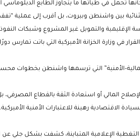
أنها تحمل في طياتها ما يتجاوز الطابع الدبلوماسي ال
ئية بين واشنطن وبيروت، بل أقرب إلى عملية “تفقد مي
 الإقليمية والتمويل غير المشروع وشبكات النفوذ ال
 في وزارة الخزانة الأميركية التي باتت تمارس دورًا مز
المالية–الأمنية” التي ترسمها واشنطن بخطوات محس
لاح المالي أو استعادة الثقة بالقطاع المصرفي، بل ت
ادة الاقتصادية رهينة للاعتبارات الأمنية الأميركية.
التغطية الإعلامية المتباينة، كشفت بشكل جلي عن الا