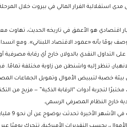
 مدى استقلالية القرار المالي في بيروت خلال المرحلة 
 اقتصادي هو الأعمق في تاريخه الحديث، تهاوت معه ال
صف يومًا بأنه «عمود الاقتصاد اللبناني». ومع انسداد 
لى التداول النقدي بالدولار، خارج أي رقابة مصرفية أو
الانهيار، تنظر إليه واشنطن من زاوية مختلفة تمامًا. فب
داخلية، بل بيئة خصبة لتبييض الأموال وتمويل الجماعات ال
ختبرًا لتجربة أدوات “الرقابة الذكية” — مزيج من التكنو
دية خارج النظام المصرفي الرسمي.
التقارير الاست
لأموال، بحسب التقديرات الأميركية، تتحرك يوميًا عبر ش