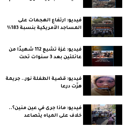
بعد الهدنة
فيديو: ارتفاع الهجمات على
المساجد الأمريكية بنسبة 183%
يثير القلق
فيديو: غزة تشيع 112 شهيدًا من
عائلتين بعد 3 سنوات تحت
الأنقاض
فيديو: قضية الطفلة نور.. جريمة
هزّت درعا
فيديو: ماذا جرى في عين منين؟..
خلاف على المياه يتصاعد