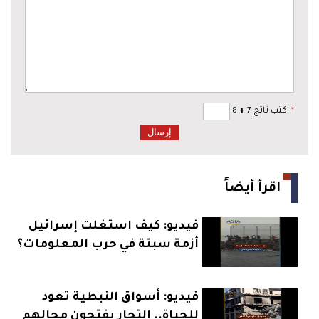
*
اكتب ناتج 7
+
8
اقرأ أيضاً
فيديو: كيف استغلت إسرائيل
أزمة سبتة في حرب المعلومات؟
فيديو: أسواق النبطية تعود
للحياة.. التجار يفتحون محالهم