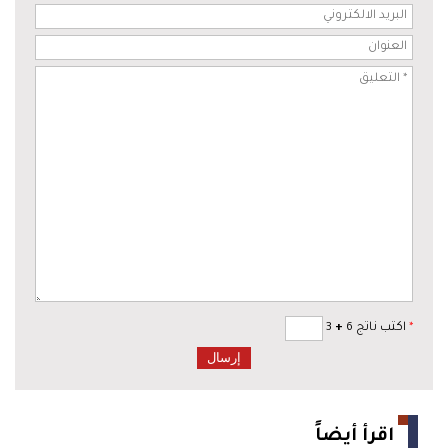
*
اكتب ناتج 6
+
3
اقرأ أيضاً