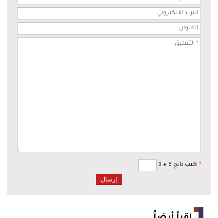
*
اكتب ناتج 6
+
9
اقرأ أيضاً