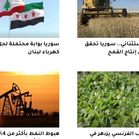
ثنائي.. سوريا تحقق
سوريا بوابة محتملة لحل
 إنتاج القمح
كهرباء لبنان
 الفرنسي يزدهر في
هبو