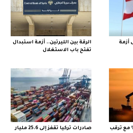
 أزمة
الرقة بين الليرتين.. أزمة استبدال
تفتح باب الاستغلال
ط النفط بأكثر من 4% مع ترقب
صادرات تركيا تقفز إلى 25.6 مليار