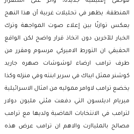
فوضى إقليمية جديدة، وأثر على استقرار
المنطقة. يظهر في تحليلات غربية أن هذا النهج
يعكس توازنًا بين إعلاء صوت المواجهة وترك
الخيار للآخرين دون اتخاذ قرار واضح لكن الواقع
الحقيقي ان التورط الاميركي مرسوم ومقرر من
طرف ترامب ارضاء لوشوشات صهره جاريد
كوشنر ممثل ايباك في سرير ابنته وفي منزله وكذا
يخضع ترامب لاوامر مموليه من امثال الاسرائيلية
ميريام اديلسون التي دفعت مئتي مليون دولار
لترامب في الانتخابات الماضية ولديها مع ترامب
مصالح بالملياارت والاهم ان ترامب عرض هذه