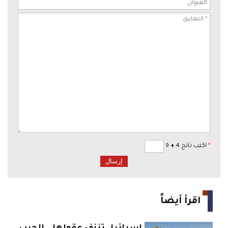
*
اكتب ناتج 4
+
9
اقرأ أيضاً