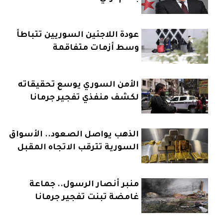
عودة اللاجئين السوريين تتباطأ
وسط أزمات متفاقمة
الأمن السوري يوسع تحقيقاته
لكشف منفذي تفجير جرمانا
الذهب يواصل الصعود.. الأسواق
السورية تترقب الاتجاه المقبل
منبر أنصار الرسول.. جماعة
غامضة تبنت تفجير جرمانا