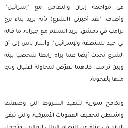
في مواجهة إيران والتعامل مع "إسرائيل".
وأضاف: "لقد أخبرني (الشرع) بأنه يريد بناء برج
ترامب في دمشق. يريد السلام مع جيرانه. ما قاله
لي جيد للمنطقة ولإسرائيل". وأشار باس إلى أن
الشرع تحدث أيضا عما يراه رابطا شخصيا بينه
وبين ترامب: كلاهما تعرّض لمحاولة اغتيال ونجا
منها بأعجوبة.
وتكافح سورية لتنفيذ الشروط التي وضعتها
واشنطن لتخفيف العقوبات الأميركية، والتي تبقي
البلاد في عزلة عن النظام المالي العالمي وتجعل