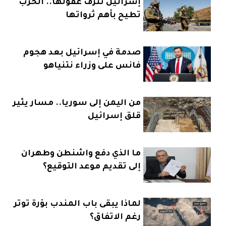
إسرائيل تنزف عقولها.. الحرب
تطيح بأهم ثرواتها
صدمة في إسرائيل بعد هجوم
فانس على وزراء نتنياهو
من اليمن إلى سوريا.. مسار يثير
قلق إسرائيل
ما الذي دفع واشنطن وطهران
إلى تقديم موعد التوقيع؟
لماذا يبقى باب المندب بؤرة توتر
رغم الاتفاق؟