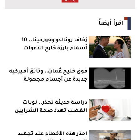
اقرأ أيضاً
زفاف رونالدو وجورجينا.. 10
أسماء بارزة خارج الدعوات
فوق خليج عُمان.. وثائق أميركية
جديدة عن أجسام مجهولة
دراسةٌ حديثةٌ تحذر.. نوبات
الغضب تهدد صحة الشرايين
والقلب
احذر هذه الأخطاء عند تجميد