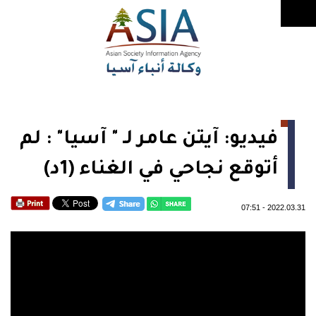
فيديو: آيتن عامر لـ " آسيا" : لم
أتوقع نجاحي في الغناء (1د)
07:51
-
2022.03.31